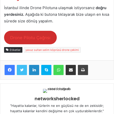
İstanbul ilinde Drone Pilotuna ulaşmak istiyorsanız
doğru
yerdesiniz.
Aşağıda ki butona tıklayarak bize ulaşın en kısa
sürede size dönüş yapalım.
Drone Pilotu Çağrısı
Etiketler
yavuz sultan selim köprüsü drone çekimi
LinkedIn
Skype
WhatsApp
E-Posta ile paylaş
Yazdır
networksherlocked
"Hayatta kalanlar, türlerin ne en güçlüsü ne de en zekisidir;
hayatta kalanlar kendini değişime en çok uydurabilenlerdir."