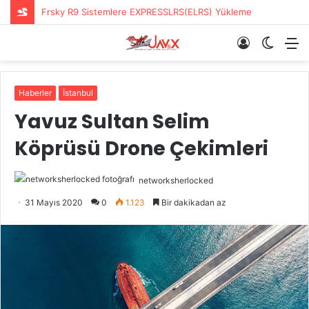
Frsky R9 Sistemlere EXPRESSLRS(ELRS) Yükleme
Giriş
Dış
M
Yap
görün
değişti
Haberler
İstanbul
Yavuz Sultan Selim
Köprüsü Drone Çekimleri
networksherlocked
31 Mayıs 2020
0
1.123
Bir dakikadan az