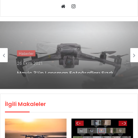
Instagram
Web
sitesi
Haberler
5 Ekim 2021
Mavic 3 Satış Fiyatı Belli Oldu
İlgili Makaleler