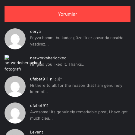
Yorumlar
derya
Feyza hanım, bu kadar güzellikler arasında nasılda
yazdınız...
networksherlocked
I'm glad you liked it. Thanks...
ufabet911 ทางเข้า
Hi there to all, for the reason that I am genuinely
keen of...
ufabet911
Awesome! Its genuinely remarkable post, I have got
much clea...
Levent