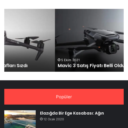
Mavic
DJ
3
Ka
Satış
Li
Fiyatı
Al
Belli
Oldu
5 Ekim 2021
Mavic 3 Satış Fiyatı Belli Oldu
Popüler
Elazığda Bir Ege Kasabası: Ağın
12 Ocak 2020