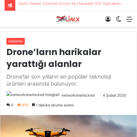
Gelin Damat Üzerine Drone ile Havadan Gül Yaprakları Serildi
Giriş
Dış
M
Yap
görün
değişti
Haberler
Drone’ların harikalar
yarattığı alanlar
Drone’lar son yılların en popüler teknoloji
ürünleri arasında bulunuyor.
networksherlocked
4 Şubat 2020
0
970
1 dakika okuma süresi