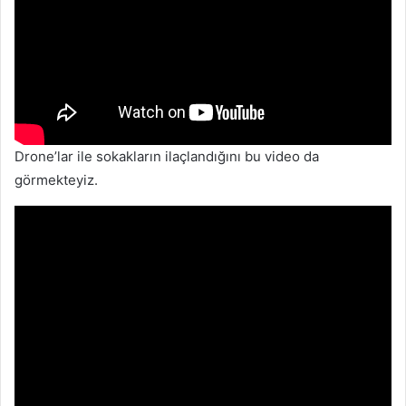
Drone’lar ile sokakların ilaçlandığını bu video da
görmekteyiz.