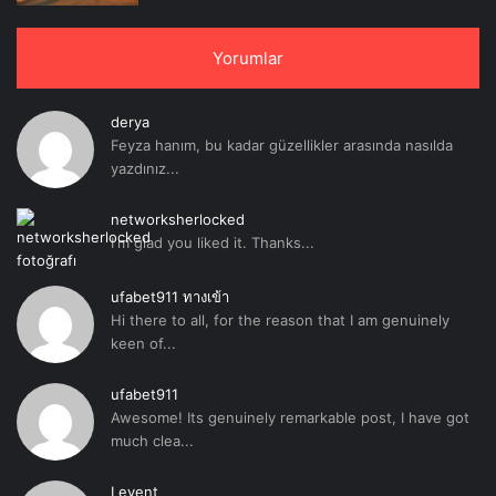
Yorumlar
derya
Feyza hanım, bu kadar güzellikler arasında nasılda
yazdınız...
networksherlocked
I'm glad you liked it. Thanks...
ufabet911 ทางเข้า
Hi there to all, for the reason that I am genuinely
keen of...
ufabet911
Awesome! Its genuinely remarkable post, I have got
much clea...
Levent