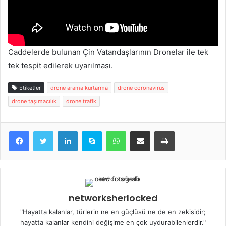
Caddelerde bulunan Çin Vatandaşlarının Dronelar ile tek
tek tespit edilerek uyarılması.
Etiketler
drone arama kurtarma
drone coronavirus
drone taşımacılık
drone trafik
LinkedIn
Skype
WhatsApp
E-Posta ile paylaş
Yazdır
networksherlocked
"Hayatta kalanlar, türlerin ne en güçlüsü ne de en zekisidir;
hayatta kalanlar kendini değişime en çok uydurabilenlerdir."