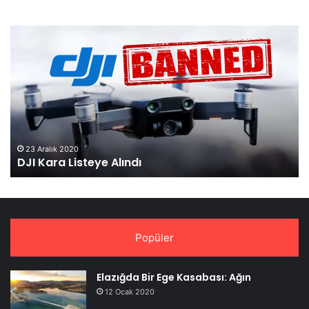
DJI
Ma
Kara
3,
Listeye
Re
Alındı
Ol
Tan
23 Aralık 2020
DJI Kara Listeye Alındı
Popüler
Elazığda Bir Ege Kasabası: Ağın
12 Ocak 2020