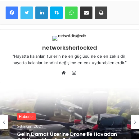
LinkedIn
Skype
WhatsApp
E-Posta ile paylaş
Yazdır
networksherlocked
"Hayatta kalanlar, türlerin ne en güçlüsü ne de en zekisidir;
hayatta kalanlar kendini değişime en çok uydurabilenlerdir."
Instagram
Web
sitesi
Haberler
30 Ekim 2021
Gelin Damat Üzerine Drone ile Havadan