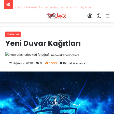
Mavic 3, Resmi Olarak Tanıtıldı!
Giriş
Dış
M
Yap
görün
değişti
Haberler
Yeni Duvar Kağıtları
networksherlocked
21 Ağustos 2020
0
1.003
Bir dakikadan az