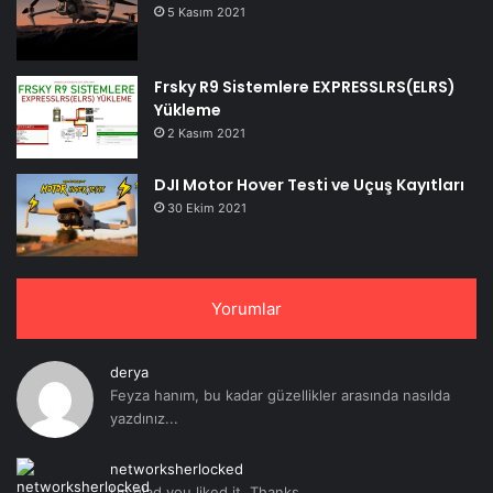
5 Kasım 2021
Frsky R9 Sistemlere EXPRESSLRS(ELRS)
Yükleme
2 Kasım 2021
DJI Motor Hover Testi ve Uçuş Kayıtları
30 Ekim 2021
Yorumlar
derya
Feyza hanım, bu kadar güzellikler arasında nasılda
yazdınız...
networksherlocked
I'm glad you liked it. Thanks...