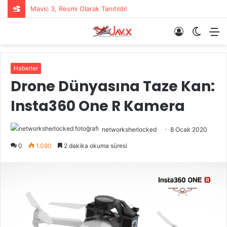
Mavic 3, Resmi Olarak Tanıtıldı!
Giriş
Dış
M
Yap
görün
değişti
Haberler
Drone Dünyasına Taze Kan:
Insta360 One R Kamera
networksherlocked
8 Ocak 2020
0
1.080
2 dakika okuma süresi