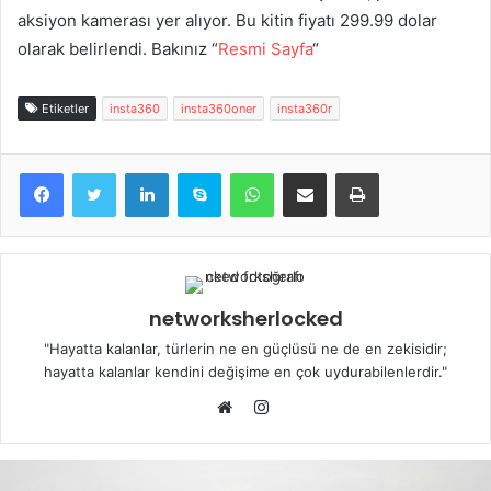
aksiyon kamerası yer alıyor. Bu kitin fiyatı 299.99 dolar
olarak belirlendi. Bakınız “
Resmi Sayfa
“
Etiketler
insta360
insta360oner
insta360r
LinkedIn
Skype
WhatsApp
E-Posta ile paylaş
Yazdır
networksherlocked
"Hayatta kalanlar, türlerin ne en güçlüsü ne de en zekisidir;
hayatta kalanlar kendini değişime en çok uydurabilenlerdir."
Instagram
Web
sitesi