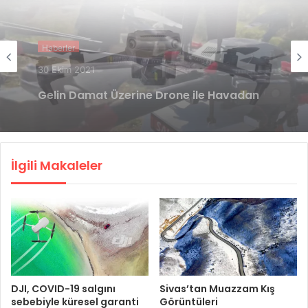
Haberler
26 Ekim 2021
Mavic 3’ün Lansman Fotoğrafları Sızdı
İlgili Makaleler
DJI, COVID-19 salgını
Sivas’tan Muazzam Kış
sebebiyle küresel garanti
Görüntüleri