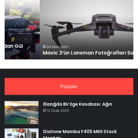
3’ün
3
Lansman
Sa
Fotoğrafları
Fi
Sızdı
Bel
Ol
26 Ekim 2021
Mavic 3’ün Lansman Fotoğrafları Sızdı
Popüler
Elazığda Bir Ege Kasabası: Ağın
12 Ocak 2020
Diatone Mamba F405 MKII Stack
Montajı