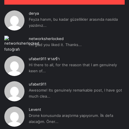
derya
Feyza hanım, bu kadar güzellikler arasında nasılda
yazdınız...
networksherlocked
I'm glad you liked it. Thanks...
ufabet911 ทางเข้า
Hi there to all, for the reason that I am genuinely
keen of...
ufabet911
Awesome! Its genuinely remarkable post, I have got
much clea...
Levent
Drone konusunda araştırma yapıyorum. İlk defa
alacağım. Öner...