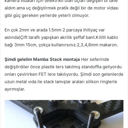
kamera vidaları için (elektrikli olan uçları değişen bi tane
aldım ama uç değiştirmek pratik değil bir de motor vidası
gibi güç gereken yerlerde yeterli olmuyor.
En çok 2mm ve arada 1.5mm 2 parcaya ihitiyaç var
aslında)Çift taraflı yapışkan akrilik şeffaf bant.Kilitli kablo
bağı 3mm 15cm, çokça kullanırsınız.2,3,4,6mm makaron.
Şimdi gelelim Mamba Stack montaja
Her seferinde
değiştirdiler önce plastik ters takılmış standoffla geliyordu
onları çevirirken FET lere takılıyordu. Şimdi son gelenlerde
uzun metal vıda ile stack lamışlar araları silikon ringlerle
ayırmışlar.