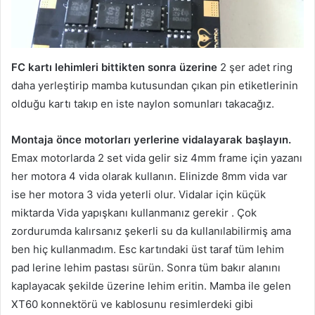
FC kartı lehimleri bittikten sonra üzerine
2 şer adet ring
daha yerleştirip mamba kutusundan çıkan pin etiketlerinin
olduğu kartı takıp en iste naylon somunları takacağız.
Montaja önce motorları yerlerine vidalayarak başlayın.
Emax motorlarda 2 set vida gelir siz 4mm frame için yazanı
her motora 4 vida olarak kullanın. Elinizde 8mm vida var
ise her motora 3 vida yeterli olur. Vidalar için küçük
miktarda Vida yapışkanı kullanmanız gerekir . Çok
zordurumda kalırsanız şekerli su da kullanılabilirmiş ama
ben hiç kullanmadım. Esc kartındaki üst taraf tüm lehim
pad lerine lehim pastası sürün. Sonra tüm bakır alanını
kaplayacak şekilde üzerine lehim eritin. Mamba ile gelen
XT60 konnektörü ve kablosunu resimlerdeki gibi