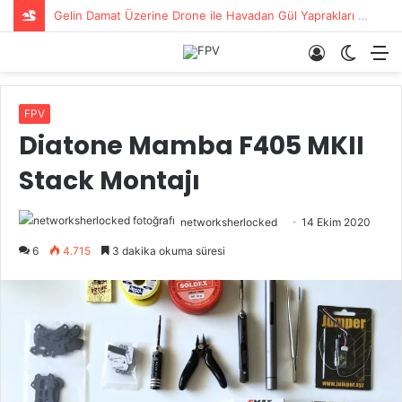
Bolu Drone Çekimleri
Giriş
Dış
M
Yap
görün
değişti
FPV
Diatone Mamba F405 MKII
Stack Montajı
networksherlocked
14 Ekim 2020
6
4.715
3 dakika okuma süresi