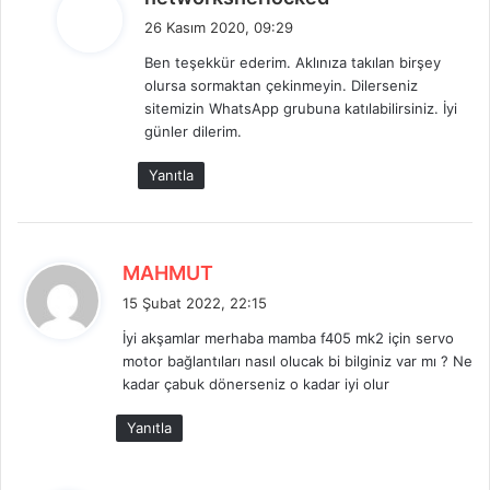
e
26 Kasım 2020, 09:29
d
Ben teşekkür ederim. Aklınıza takılan birşey
i
olursa sormaktan çekinmeyin. Dilerseniz
k
sitemizin WhatsApp grubuna katılabilirsiniz. İyi
i
günler dilerim.
:
Yanıtla
d
MAHMUT
e
15 Şubat 2022, 22:15
d
İyi akşamlar merhaba mamba f405 mk2 için servo
i
motor bağlantıları nasıl olucak bi bilginiz var mı ? Ne
k
kadar çabuk dönerseniz o kadar iyi olur
i
:
Yanıtla