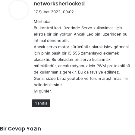
d
networksherlocked
e
17 Şubat 2022, 09:02
d
Merhaba
i
Bu kontrol kartı üzerinde Servo kullanılması için
k
ekstra bir pin yoktur. Ancak Led pini üzerinden bu
i
ihtimal denenebilir.
:
Ancak servo motor sürücünüz olarak işlev görmesi
için pinin basit bir IC 555 zamanlayıcı eklemek
olacaktır. Bu olmadan bir servo kullanmak
mümkündür, ancak radyonuz için PWM protokolünü
de kullanmanız gerekir. Bu da tavsiye edilmez.
Gerisi sizde biraz youtube ve forum araştırması ile
halledebilirsiniz.
İyi günler.
Yanıtla
Bir Cevap Yazın