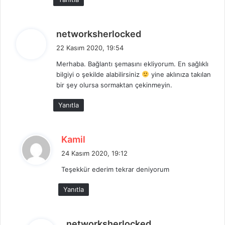
d
networksherlocked
e
22 Kasım 2020, 19:54
d
Merhaba. Bağlantı şemasını ekliyorum. En sağlıklı
i
bilgiyi o şekilde alabilirsiniz
yine aklınıza takılan
k
bir şey olursa sormaktan çekinmeyin.
i
:
Yanıtla
d
Kamil
e
24 Kasım 2020, 19:12
d
Teşekkür ederim tekrar deniyorum
i
k
Yanıtla
i
:
d
networksherlocked