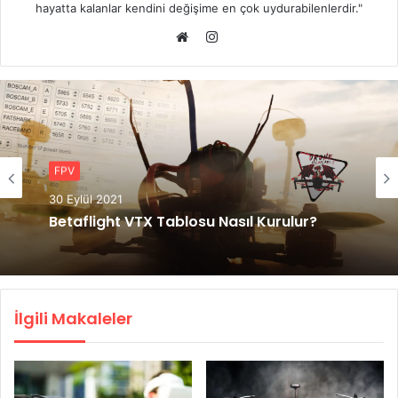
hayatta kalanlar kendini değişime en çok uydurabilenlerdir."
Instagram
Web
sitesi
FPV
18 Şubat 2021
DJI FPV Drone Hakkındaki Tüm Detaylar
İlgili Makaleler