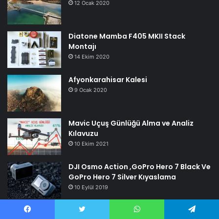
12 Ocak 2020
Diatone Mamba F405 MKII Stack
Montajı
14 Ekim 2020
Afyonkarahisar Kalesi
9 Ocak 2020
Mavic Uçuş Günlüğü Alma ve Analiz
Kılavuzu
10 Ekim 2021
DJI Osmo Action ,GoPro Hero 7 Black Ve
GoPro Hero 7 Silver Kıyaslama
10 Eylül 2019
Facebook
Twitter
WhatsApp
Telegram