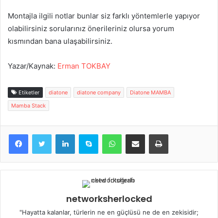
Montajla ilgili notlar bunlar siz farklı yöntemlerle yapıyor
olabilirsiniz sorularınız önerileriniz olursa yorum
kısmından bana ulaşabilirsiniz.
Yazar/Kaynak:
Erman TOKBAY
Etiketler
diatone
diatone company
Diatone MAMBA
Mamba Stack
LinkedIn
Skype
WhatsApp
E-Posta ile paylaş
Yazdır
networksherlocked
"Hayatta kalanlar, türlerin ne en güçlüsü ne de en zekisidir;