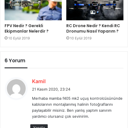
RC Drone Nedir ? Kendi RC
FPV Nedir ? Gerekli
Dronumu Nasıl Yaparım ?
Ekipmanlar Nelerdir ?
10 Eylül 2019
10 Eylül 2019
6 Yorum
d
Kamil
e
21 Kasım 2020, 23:24
d
Merhaba mamba f405 mk2 uçuş kontrolcüsününde
i
kablolarının montajlanmış halinin fotoğraflarını
k
paylaşabilir misiniz. Ben yanlış yaptım sanırım
i
yardımcı olursanız çok sevinirim.
:
Yanıtla