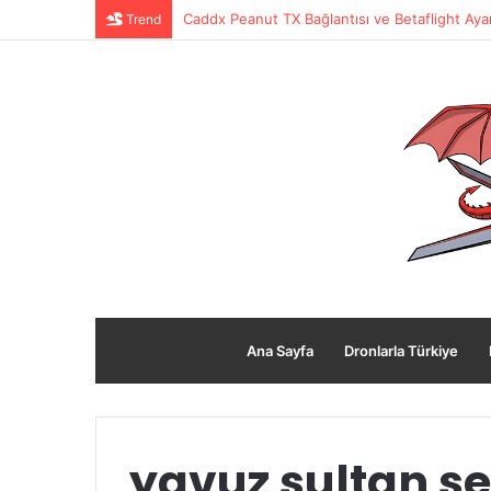
Trend
Caddx Peanut TX Bağlantısı ve Betaflight Ayar
Ana Sayfa
Dronlarla Türkiye
yavuz sultan s