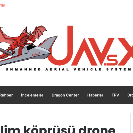
ları
Rehber
İncelemeler
Dragon Center
Haberler
FPV
Dro
elim köprüsü drone