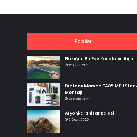
Popüler
Elazığda Bir Ege Kasabası: Ağın
12 Ocak 2020
Diatone Mamba F405 MKII Stac
Montajı
14 Ekim 2020
Afyonkarahisar Kalesi
9 Ocak 2020