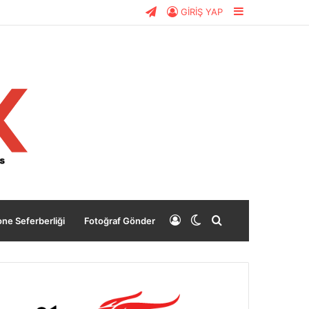
Telegram
Kenar
GİRİŞ YAP
Bölmesi
Giriş
Dış
Arama
ne Seferberliği
Fotoğraf Gönder
Yap
görünümü
yap
değiştir
...