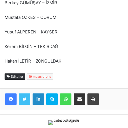
Berkay GÜMÜŞAY – İZMİR
Mustafa ÖZKES – ÇORUM
Yusuf ALPEREN – KAYSERİ
Kerem BİLGİN – TEKİRDAĞ
Hakan İLETİR – ZONGULDAK
Etiketler
19 mayıs drone
LinkedIn
Skype
WhatsApp
E-Posta ile paylaş
Yazdır