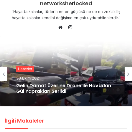
networksherlocked
"Hayatta kalanlar, türlerin ne en güçlüsü ne de en zekisidir;
hayatta kalanlar kendini değişime en çok uydurabilenlerdir."
Instagram
Web
sitesi
Haberler
Haberler
30 Ekim 2021
26 Ekim 2021
Gelin Damat Üzerine Drone ile Havadan
Mavic 3’ün Lansman Fotoğrafları Sızdı
Gül Yaprakları Serildi
İlgili Makaleler