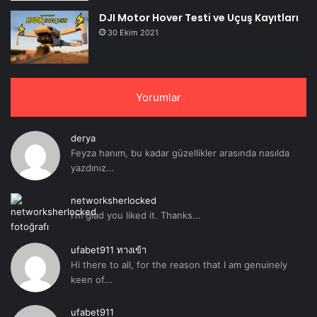
DJI Motor Hover Testi ve Uçuş Kayıtları
30 Ekim 2021
Yorumlar
derya
Feyza hanım, bu kadar güzellikler arasında nasılda
yazdınız...
networksherlocked
I'm glad you liked it. Thanks...
ufabet911 ทางเข้า
Hi there to all, for the reason that I am genuinely
keen of...
ufabet911