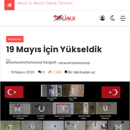
Mavic 3, Resmi Olarak Tanıtıldı!
Giriş
Dış
M
Yap
görün
değişti
Haberler
19 Mayıs İçin Yükseldik
networksherlocked
19 Mayıs 2020
0
1.388
Bir dakikadan az