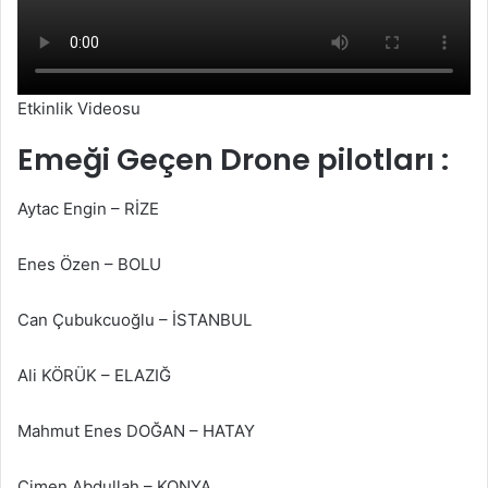
Etkinlik Videosu
Emeği Geçen Drone pilotları :
Aytac Engin​ – RİZE
Enes Özen​ – BOLU
Can Çubukcuoğlu​ – İSTANBUL
Ali KÖRÜK – ELAZIĞ
Mahmut Enes DOĞAN – HATAY
Çimen Abdullah​ – KONYA