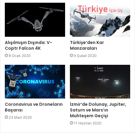
Alışılmışın Dışında: V-
Türkiye’den Kar
Coptr Falcon 4K
Manzaraları
8 Ocak 2020
9 Şubat 2020
Coronavirus ve Droneların
İzmir’de Dolunay, Jupiter,
Başarısı
Saturn ve Mars’ın
Muhteşem Geçişi
23 Mart 2020
11 Haziran 2020