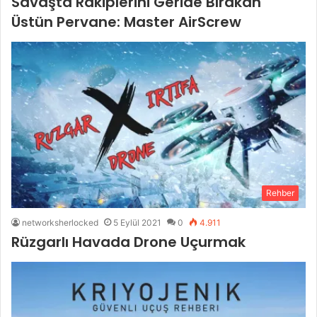
Savaşta Rakiplerini Geride Bırakan
Üstün Pervane: Master AirScrew
Rehber
networksherlocked
5 Eylül 2021
0
4.911
Rüzgarlı Havada Drone Uçurmak