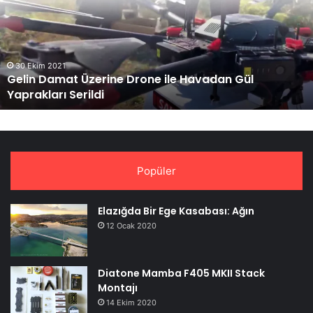
Fotoğrafları
Sızdı
26 Ekim 2021
Mavic 3’ün Lansman Fotoğrafları Sızdı
Popüler
Elazığda Bir Ege Kasabası: Ağın
12 Ocak 2020
Diatone Mamba F405 MKII Stack
Montajı
14 Ekim 2020