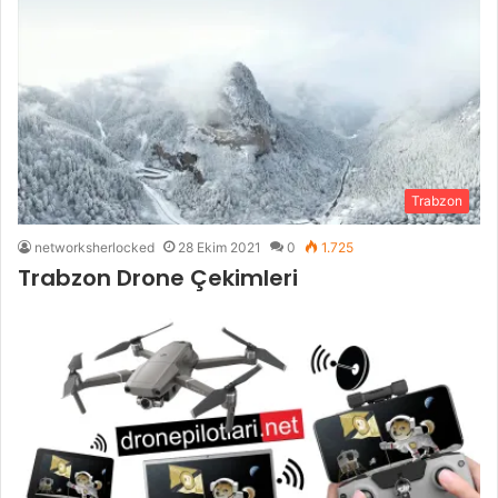
Trabzon
networksherlocked
28 Ekim 2021
0
1.725
Trabzon Drone Çekimleri