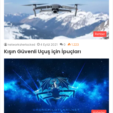
Rehber
networksherlocked
4 Eylül 2021
0
1.223
Kışın Güvenli Uçuş için İpuçları
Haberler