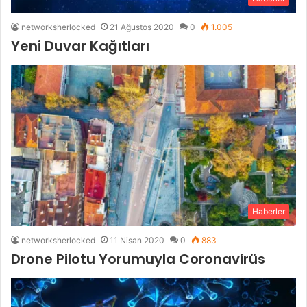
networksherlocked
21 Ağustos 2020
0
1.005
Yeni Duvar Kağıtları
Haberler
networksherlocked
11 Nisan 2020
0
883
Drone Pilotu Yorumuyla Coronavirüs