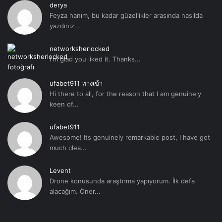
derya
Feyza hanım, bu kadar güzellikler arasında nasılda
yazdınız...
networksherlocked
I'm glad you liked it. Thanks...
ufabet911 ทางเข้า
Hi there to all, for the reason that I am genuinely
keen of...
ufabet911
Awesome! Its genuinely remarkable post, I have got
much clea...
Levent
Drone konusunda araştırma yapıyorum. İlk defa
alacağım. Öner...