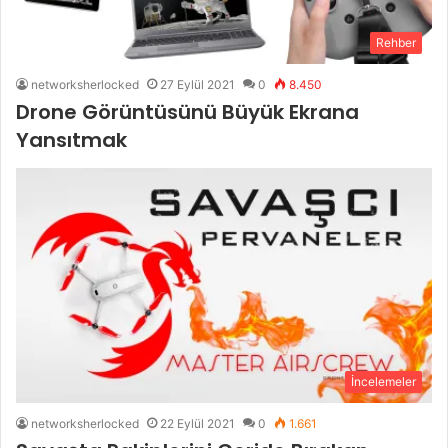
Rehber
networksherlocked
27 Eylül 2021
0
8.450
Drone Görüntüsünü Büyük Ekrana
Yansıtmak
İncelemeler
networksherlocked
22 Eylül 2021
0
1.661