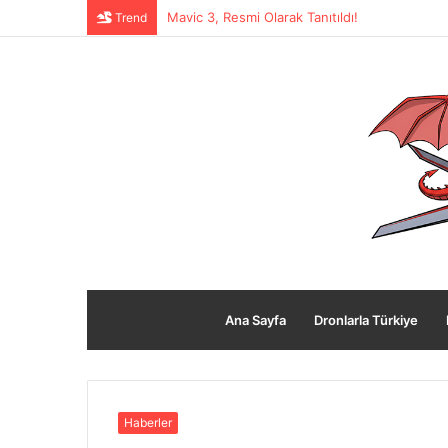
Frsky R9 Sistemlere EXPRESSLRS(ELRS) Yük
Trend
Ana Sayfa
Dronlarla Türkiye
Haberler