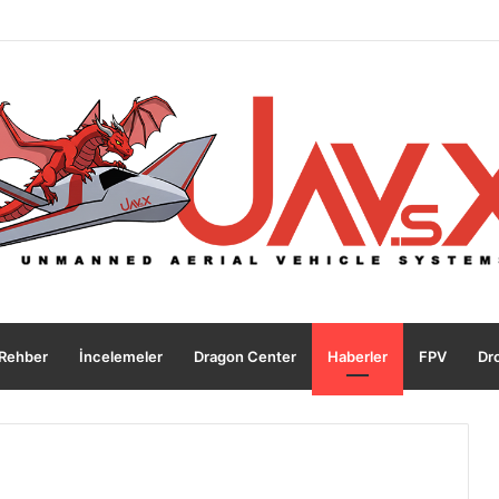
leme
Rehber
İncelemeler
Dragon Center
Haberler
FPV
Dro