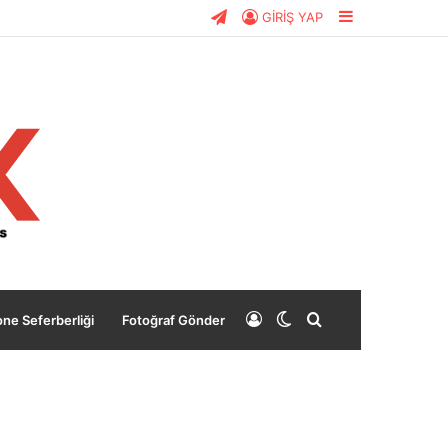
Telegram
Kenar
GİRİŞ YAP
Bölmesi
Giriş
Dış
Arama
ne Seferberliği
Fotoğraf Gönder
Yap
görünümü
yap
değiştir
...