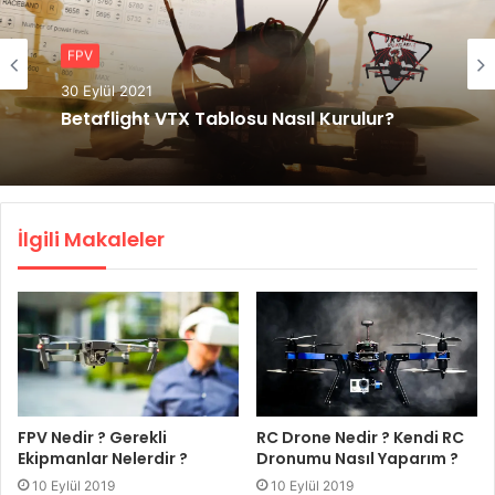
FPV
30 Eylül 2021
FPV
Betaflight VTX Tablosu Nasıl Kurulur?
18 Şubat 2021
İlgili Makaleler
DJI FPV Drone Hakkındaki Tüm Detaylar
RC Drone Nedir ? Kendi RC
FPV Nedir ? Gerekli
Dronumu Nasıl Yaparım ?
Ekipmanlar Nelerdir ?
10 Eylül 2019
10 Eylül 2019