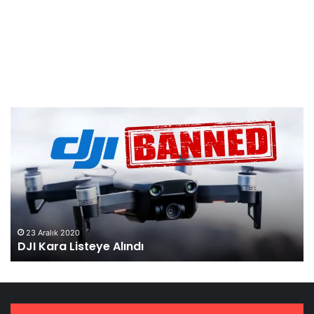
Mavic
3,
Resmi
Olarak
Tanıtıldı!
5 Kasım 2021
Mavic 3, Resmi Olarak Tanıtıldı!