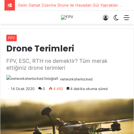
Gelin Damat Üzerine Drone ile Havadan Gül Yaprakları Serildi
Giriş
Dış
M
Yap
görün
değişti
FPV
Drone Terimleri
FPV, ESC, RTH ne demektir? Tüm merak
ettiğiniz drone terimleri
networksherlocked
14 Ocak 2020
0
4.492
4 dakika okuma süresi