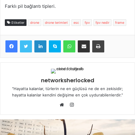
Farklı pil bağlantı tipleri.
Etiketler
drone
drone terimleri
esc
fpv
fpv nedir
frame
LinkedIn
Skype
WhatsApp
E-Posta ile paylaş
Yazdır
networksherlocked
"Hayatta kalanlar, türlerin ne en güçlüsü ne de en zekisidir;
hayatta kalanlar kendini değişime en çok uydurabilenlerdir."
Instagram
Web
sitesi