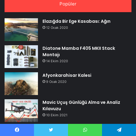
Popüler
Elazığda Bir Ege Kasabası: Ağın
12 Ocak 2020
Diatone Mamba F405 MKII Stack
Montajı
14 Ekim 2020
Afyonkarahisar Kalesi
9 Ocak 2020
Mavic Uçuş Günlüğü Alma ve Analiz
Kılavuzu
10 Ekim 2021
DJI Osmo Action ,GoPro Hero 7 Black Ve
GoPro Hero 7 Silver Kıyaslama
Facebook
Twitter
WhatsApp
Telegram