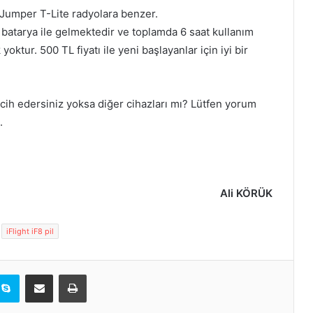
DJI FPV Drone Hakkındaki Tüm
e Jumper T-Lite radyolara benzer.
Detaylar
batarya ile gelmektedir ve toplamda 6 saat kullanım
oktur. 500 TL fiyatı ile yeni başlayanlar için iyi bir
TBS Tango 2 ve Frsky X-Lite PRO
İncelemesi
rcih edersiniz yoksa diğer cihazları mı? Lütfen yorum
.
Diatone Mamba F405 MKII Stack
Montajı
Quad İlk Kalkışta Takla Atma Sorunu
Ali KÖRÜK
iFlight iF8 pil
Drone Terimleri
kedIn
Skype
E-Posta ile paylaş
Yazdır
Pil Türüne Göre Otomatik PID Profili
ve Motor Output Limit