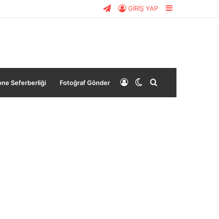
Telegram
Kenar
GİRİŞ YAP
Bölmesi
Giriş
Dış
Arama
ne Seferberliği
Fotoğraf Gönder
Yap
görünümü
yap
değiştir
...