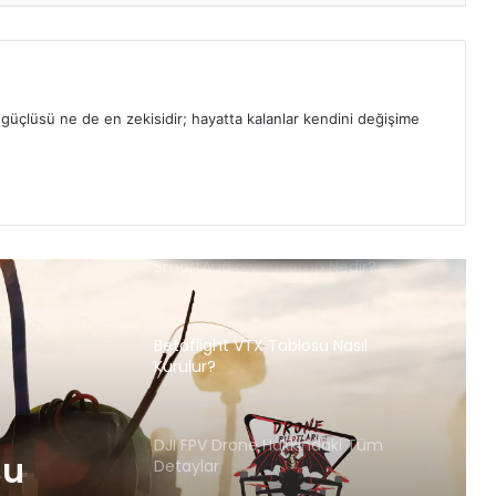
Caddx Peanut TX Bağlantısı ve
Betaflight Ayarları
n güçlüsü ne de en zekisidir; hayatta kalanlar kendini değişime
Frsky R9 Sistemlere
EXPRESSLRS(ELRS) Yükleme
SmartAudio ve Tramp Nedir?
Betaflight VTX Tablosu Nasıl
Kurulur?
DJI FPV Drone Hakkındaki Tüm
su
Detaylar