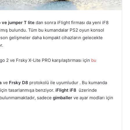
ve jumper T lite
dan sonra iFlight firması da yeni iF8
 almış bulundu. Tüm bu kumandalar PS2 oyun konsol
son gelişmeler daha kompakt cihazların gelecekte
r.
ngo 2 ve Frsky X-Lite PRO karşılaştırması için
bu
da
ve
Frsky D8
protokolü ile uyumludur . Bu kumanda
 için tasarlanmışa benziyor.
iFlight iF8
üzerinde
i bulunmamaktadır, sadece
gimballer
ve ayar modları için