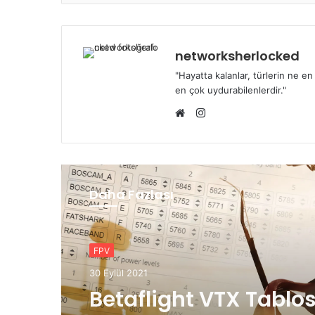
networksherlocked
"Hayatta kalanlar, türlerin ne e
en çok uydurabilenlerdir."
Instagram
Web
sitesi
Daha Fazlası
FPV
30 Eylül 2021
Betaflight VTX Tablo