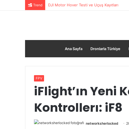
Gelin Damat Üzerine Drone ile Havadan Gül Ya
Trend
Ana Sayfa
Dronlarla Türkiye
FPV
iFlight’ın Yeni
Kontrollerı: iF8
networksherlocked
2