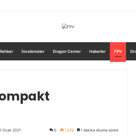
prakları Serildi
Rehber
İncelemeler
Dragon Center
Haberler
FPV
Dro
 Kompakt
0 Ocak 2021
0
1.229
1 dakika okuma süresi