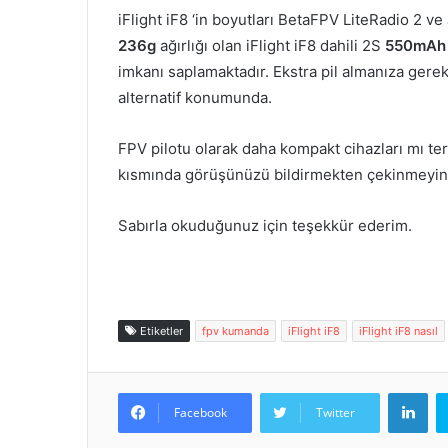
iFlight iF8 ‘in boyutları BetaFPV LiteRadio 2 v
236g
ağırlığı olan iFlight iF8 dahili 2S
550mAh
imkanı saplamaktadır. Ekstra pil almanıza gerek y
alternatif konumunda.
FPV pilotu olarak daha kompakt cihazları mı te
kısmında görüşünüzü bildirmekten çekinmeyin
Sabırla okuduğunuz için teşekkür ederim.
Etiketler
fpv kumanda
iFlight iF8
iFlight iF8 nasıl
Lin
Facebook
Twitter