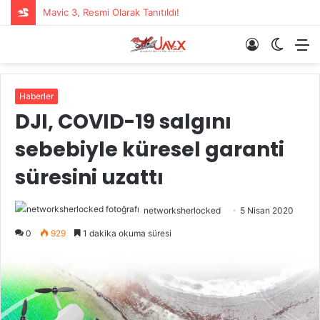
Mavic 3, Resmi Olarak Tanıtıldı!
Giriş
Dış
M
Yap
görün
değişti
Haberler
DJI, COVID-19 salgını
sebebiyle küresel garanti
süresini uzattı
networksherlocked
5 Nisan 2020
0
929
1 dakika okuma süresi