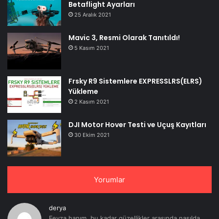
Betaflight Ayarları
25 Aralık 2021
Mavic 3, Resmi Olarak Tanıtıldı!
5 Kasım 2021
Frsky R9 Sistemlere EXPRESSLRS(ELRS)
Yükleme
2 Kasım 2021
DJI Motor Hover Testi ve Uçuş Kayıtları
30 Ekim 2021
Yorumlar
derya
Feyza hanım, bu kadar güzellikler arasında nasılda