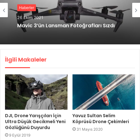
Haberler
26 Ekim 2021
Mavic 3’ün Lansman Fotoğrafları Sızdı
İlgili Makaleler
DJI, Drone Yarışçıları İçin
Yavuz Sultan Selim
Ultra Düşük Gecikmeli Yeni
Köprüsü Drone Çekimleri
Gözlüğünü Duyurdu
31 Mayıs 2020
9 Eylül 2019