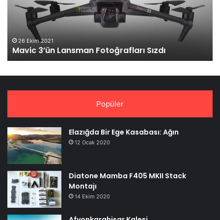
Ol
26 Ekim 2021
Mavic 3’ün Lansman Fotoğrafları Sızdı
Popüler
Elazığda Bir Ege Kasabası: Ağın
12 Ocak 2020
Diatone Mamba F405 MKII Stack
Montajı
14 Ekim 2020
Afyonkarahisar Kalesi