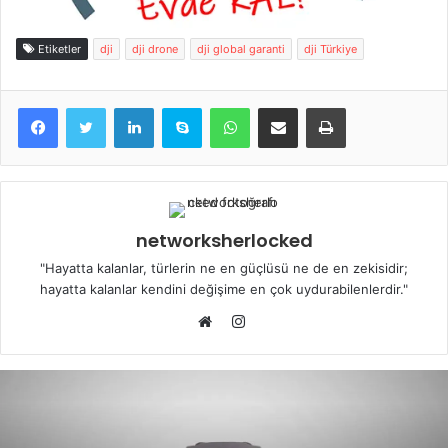
Etiketler
dji
dji drone
dji global garanti
dji Türkiye
LinkedIn
Skype
WhatsApp
E-Posta ile paylaş
Yazdır
networksherlocked
"Hayatta kalanlar, türlerin ne en güçlüsü ne de en zekisidir;
hayatta kalanlar kendini değişime en çok uydurabilenlerdir."
Instagram
Web
sitesi