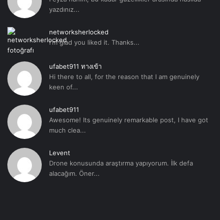
yazdınız...
networksherlocked
I'm glad you liked it. Thanks...
ufabet911 ทางเข้า
Hi there to all, for the reason that I am genuinely
keen of...
ufabet911
Awesome! Its genuinely remarkable post, I have got
much clea...
Levent
Drone konusunda araştırma yapıyorum. İlk defa
alacağım. Öner...