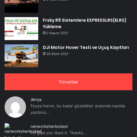
Frsky R9 Sistemlere EXPRESSLRS(ELRS)
Yükleme
2 Kasım 2021
DJI Motor Hover Testi ve Uçuş Kayıtları
30 Ekim 2021
Yorumlar
derya
Feyza hanım, bu kadar güzellikler arasında nasılda
yazdınız...
networksherlocked
I'm glad you liked it. Thanks...