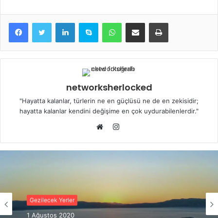
LinkedIn
Skype
WhatsApp
E-Posta ile paylaş
Yazdır
networksherlocked
"Hayatta kalanlar, türlerin ne en güçlüsü ne de en zekisidir;
hayatta kalanlar kendini değişime en çok uydurabilenlerdir."
Instagram
Web
sitesi
Gezilecek Yerler
1 Ağustos 2020