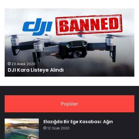
DJI
Ma
Kara
3,
Listeye
Re
Alındı
Ol
Tan
23 Aralık 2020
DJI Kara Listeye Alındı
Popüler
Elazığda Bir Ege Kasabası: Ağın
12 Ocak 2020