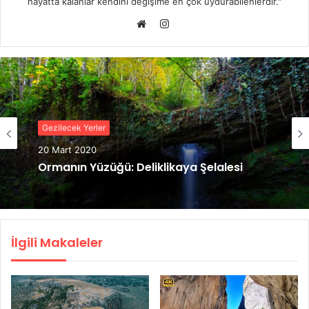
hayatta kalanlar kendini değişime en çok uydurabilenlerdir."
Instagram
Web
sitesi
Gezilecek Yerler
20 Mart 2020
Ormanın Yüzüğü: Deliklikaya Şelalesi
İlgili Makaleler