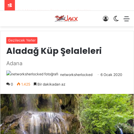
Gelin Damat Üzerine Drone ile Havadan Gül Yaprakları Serildi
Giriş
Dış
M
Yap
görün
değişti
Gezilecek Yerler
Aladağ Küp Şelaleleri
Adana
networksherlocked
6 Ocak 2020
0
1.425
Bir dakikadan az