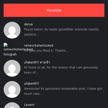
Yorumlar
derya
Feyza hanım, bu kadar güzellikler arasında nasılda
yazdınız...
networksherlocked
I'm glad you liked it. Thanks...
ufabet911 ทางเข้า
Hi there to all, for the reason that I am genuinely
keen of...
ufabet911
Awesome! Its genuinely remarkable post, I have got
much clea...
Levent