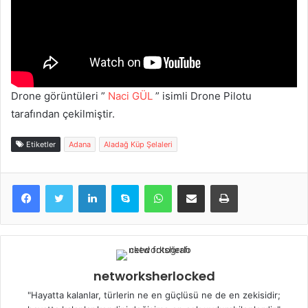
Drone görüntüleri ”
Naci GÜL
” isimli Drone Pilotu
tarafından çekilmiştir.
Etiketler
Adana
Aladağ Küp Şelaleri
LinkedIn
Skype
WhatsApp
E-Posta ile paylaş
Yazdır
networksherlocked
"Hayatta kalanlar, türlerin ne en güçlüsü ne de en zekisidir;