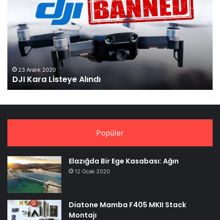
Listeye
Re
Alındı
Ol
Tan
23 Aralık 2020
DJI Kara Listeye Alındı
Popüler
Elazığda Bir Ege Kasabası: Ağın
12 Ocak 2020
Diatone Mamba F405 MKII Stack
Montajı