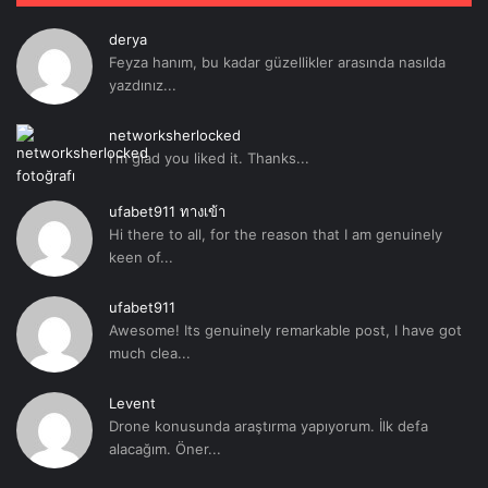
derya
Feyza hanım, bu kadar güzellikler arasında nasılda
yazdınız...
networksherlocked
I'm glad you liked it. Thanks...
ufabet911 ทางเข้า
Hi there to all, for the reason that I am genuinely
keen of...
ufabet911
Awesome! Its genuinely remarkable post, I have got
much clea...
Levent
Drone konusunda araştırma yapıyorum. İlk defa
alacağım. Öner...