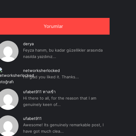
Yorumlar
derya
Feyza hanım, bu kadar güzellikler arasında
nasılda yazdınız...
networksherlocked
I'm glad you liked it. Thanks...
ufabet911 ทางเข้า
Hi there to all, for the reason that I am
genuinely keen of...
ufabet911
Awesome! Its genuinely remarkable post, I
have got much clea...