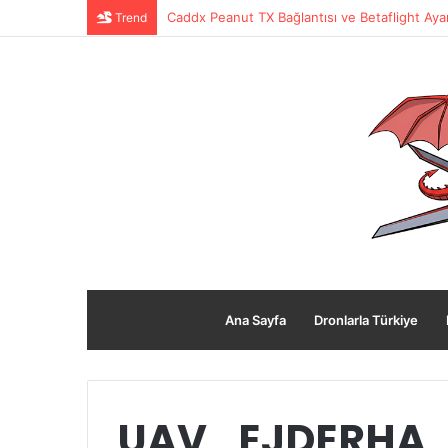
Trend
Caddx Peanut TX Bağlantısı ve Betaflight Ayar
Ana Sayfa
Dronlarla Türkiye
UAV_EJDERHA