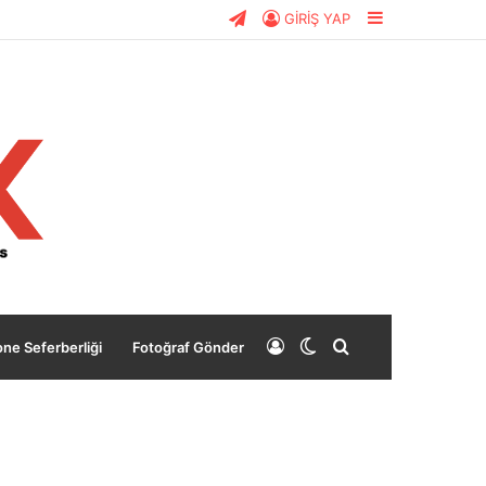
Telegram
Kenar
GİRİŞ YAP
Bölmesi
Giriş
Dış
Arama
ne Seferberliği
Fotoğraf Gönder
Yap
görünümü
yap
değiştir
...