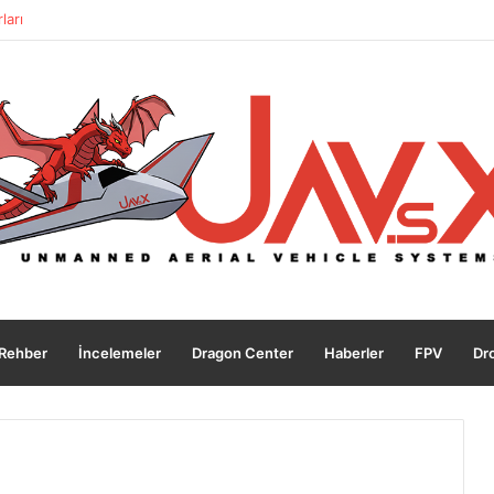
ları
Rehber
İncelemeler
Dragon Center
Haberler
FPV
Dro