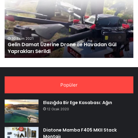
Üzerine
La
Drone
Fo
ile
Sı
Havadan
Gül
Yaprakları
30 Ekim 2021
Gelin Damat Üzerine Drone ile Havadan Gül
Serildi
Yaprakları Serildi
Popüler
Elazığda Bir Ege Kasabası: Ağın
12 Ocak 2020
Diatone Mamba F405 MKII Stack
Montajı