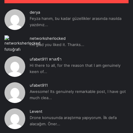
derya
Feyza hanım, bu kadar güzellikler arasında nasılda
yazdınız...
networksherlocked
I'm glad you liked it. Thanks...
ufabet911 ทางเข้า
Hi there to all, for the reason that I am genuinely
keen of...
ufabet911
Awesome! Its genuinely remarkable post, I have got
much clea...
Levent
Drone konusunda araştırma yapıyorum. İlk defa
alacağım. Öner...