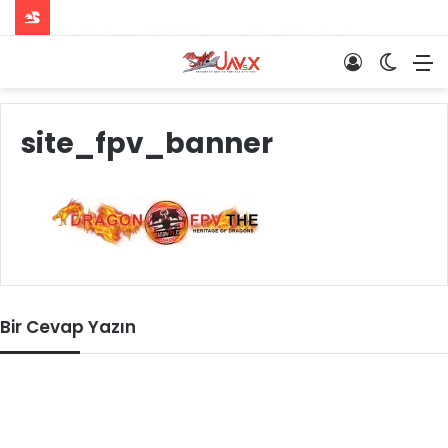
Mavic 3, Resmi Olarak Tanıtıldı!
Giriş
Dış
M
Yap
görün
değişti
site_fpv_banner
Bir Cevap Yazın