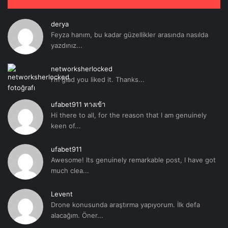
derya
Feyza hanım, bu kadar güzellikler arasında nasılda
yazdınız...
networksherlocked
I'm glad you liked it. Thanks...
ufabet911 ทางเข้า
Hi there to all, for the reason that I am genuinely
keen of...
ufabet911
Awesome! Its genuinely remarkable post, I have got
much clea...
Levent
Drone konusunda araştırma yapıyorum. İlk defa
alacağım. Öner...