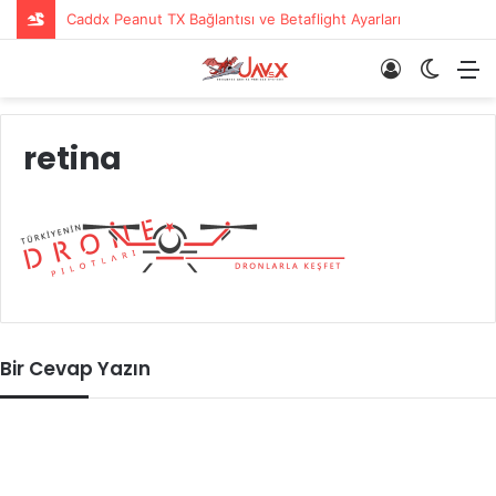
Caddx Peanut TX Bağlantısı ve Betaflight Ayarları
Giriş
Dış
M
Yap
görün
değişti
retina
Bir Cevap Yazın