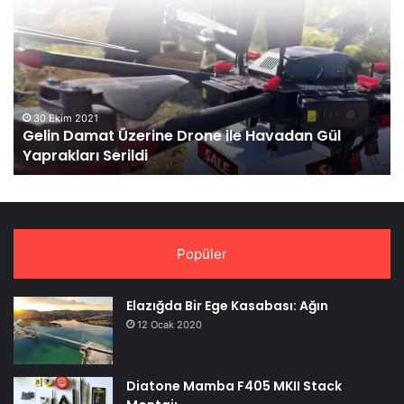
Damat
3’
Üzerine
La
Drone
Fo
ile
Sı
Havadan
Gül
Yaprakları
30 Ekim 2021
Gelin Damat Üzerine Drone ile Havadan Gül
Serildi
Yaprakları Serildi
Popüler
Elazığda Bir Ege Kasabası: Ağın
12 Ocak 2020
Diatone Mamba F405 MKII Stack