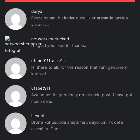
derya
Feyza hanım, bu kadar güzellikler arasında nasılda
yazdınız...
networksherlocked
I'm glad you liked it. Thanks...
ufabet911 ทางเข้า
Hi there to all, for the reason that I am genuinely
keen of...
ufabet911
Awesome! Its genuinely remarkable post, I have got
much clea...
Levent
Drone konusunda araştırma yapıyorum. İlk defa
alacağım. Öner...