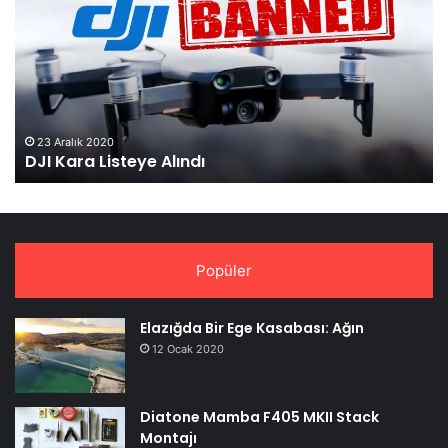
Listeye
Re
Alındı
Ol
Tan
23 Aralık 2020
DJI Kara Listeye Alındı
Popüler
Elazığda Bir Ege Kasabası: Ağın
12 Ocak 2020
Diatone Mamba F405 MKII Stack
Montajı