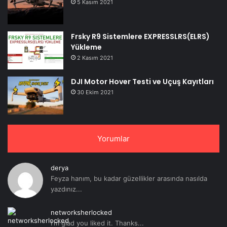
5 Kasım 2021
Frsky R9 Sistemlere EXPRESSLRS(ELRS)
Yükleme
2 Kasım 2021
DJI Motor Hover Testi ve Uçuş Kayıtları
30 Ekim 2021
Yorumlar
derya
Feyza hanım, bu kadar güzellikler arasında nasılda
yazdınız...
networksherlocked
I'm glad you liked it. Thanks...