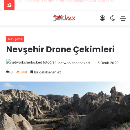
Gelin Damat Üzerine Drone ile Havadan Gül Yaprakları Serildi
Giriş
Dış
M
Yap
görün
değişti
Nevşehir
Nevşehir Drone Çekimleri
networksherlocked
5 Ocak 2020
0
648
Bir dakikadan az