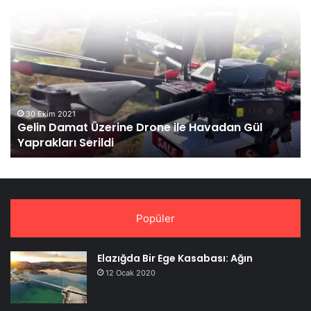
Gelin
Ma
Damat
3’
Üzerine
La
Drone
Fo
ile
Sı
Havadan
Gül
Yaprakları
30 Ekim 2021
Gelin Damat Üzerine Drone ile Havadan Gül
Serildi
Yaprakları Serildi
Popüler
Elazığda Bir Ege Kasabası: Ağın
12 Ocak 2020