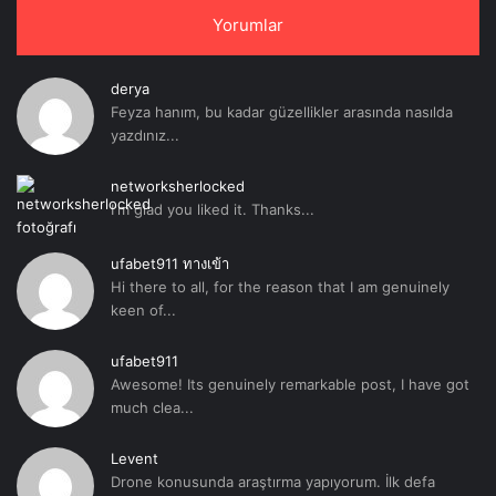
Yorumlar
derya
Feyza hanım, bu kadar güzellikler arasında nasılda
yazdınız...
networksherlocked
I'm glad you liked it. Thanks...
ufabet911 ทางเข้า
Hi there to all, for the reason that I am genuinely
keen of...
ufabet911
Awesome! Its genuinely remarkable post, I have got
much clea...
Levent
Drone konusunda araştırma yapıyorum. İlk defa