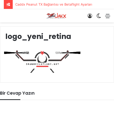
Caddx Peanut TX Bağlantısı ve Betaflight Ayarları
Giriş
Dış
M
Yap
görün
değişti
logo_yeni_retina
Bir Cevap Yazın