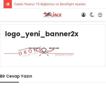
Giriş
Dış
M
Yap
görün
değişti
logo_yeni_banner2x
Bir Cevap Yazın