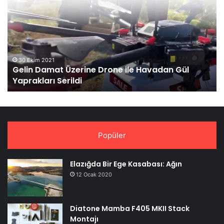
Üzerine
La
Drone
Fo
ile
Sı
Havadan
Gül
Yaprakları
30 Ekim 2021
Gelin Damat Üzerine Drone ile Havadan Gül
Serildi
Yaprakları Serildi
Popüler
Elazığda Bir Ege Kasabası: Ağın
12 Ocak 2020
Diatone Mamba F405 MKII Stack
Montajı