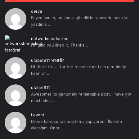
derya
Feyza hanım, bu kadar güzellikler arasında nasılda
yazdınız...
networksherlocked
I'm glad you liked it. Thanks...
ufabet911 ทางเข้า
Hi there to all, for the reason that I am genuinely
keen of...
ufabet911
Awesome! Its genuinely remarkable post, I have got
much clea...
Levent
Drone konusunda araştırma yapıyorum. İlk defa
alacağım. Öner...