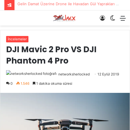
Gelin Damat Üzerine Drone ile Havadan Gül Yaprakları Serildi
Giriş
Dış
M
Yap
görün
değişti
İncelemeler
DJI Mavic 2 Pro VS DJI
Phantom 4 Pro
networksherlocked
12 Eylül 2019
0
1.546
1 dakika okuma süresi