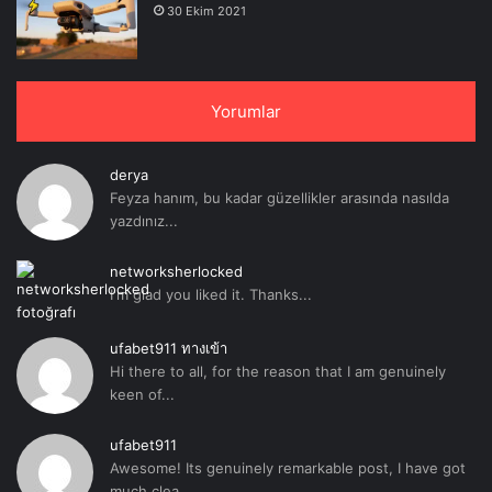
30 Ekim 2021
Yorumlar
derya
Feyza hanım, bu kadar güzellikler arasında nasılda
yazdınız...
networksherlocked
I'm glad you liked it. Thanks...
ufabet911 ทางเข้า
Hi there to all, for the reason that I am genuinely
keen of...
ufabet911
Awesome! Its genuinely remarkable post, I have got
much clea...