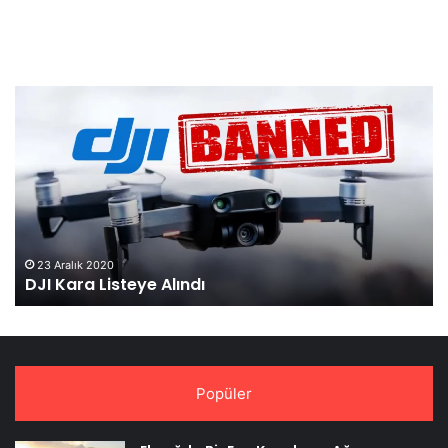
DJI
Ma
Kara
3,
Listeye
Re
Alındı
Ol
Tan
23 Aralık 2020
DJI Kara Listeye Alındı
Popüler