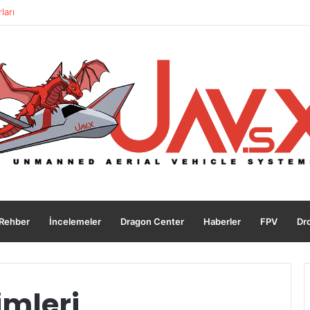
ları
Rehber
İncelemeler
Dragon Center
Haberler
FPV
Dro
imleri