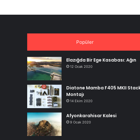
Popüler
Elazığda Bir Ege Kasabası: Ağın
12 Ocak 2020
Diatone Mamba F405 MKII Stac
Montajı
14 Ekim 2020
Afyonkarahisar Kalesi
9 Ocak 2020