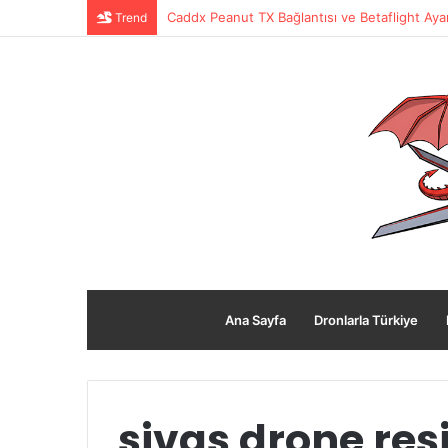
Caddx Peanut TX Bağlantısı ve Betaflight Ayar
Trend
Ana Sayfa
Dronlarla Türkiye
sivas drone res