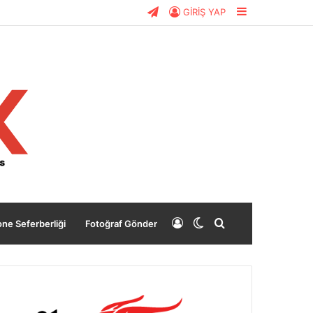
Telegram
Kenar
GİRİŞ YAP
Bölmesi
Giriş
Dış
Arama
ne Seferberliği
Fotoğraf Gönder
Yap
görünümü
yap
değiştir
...