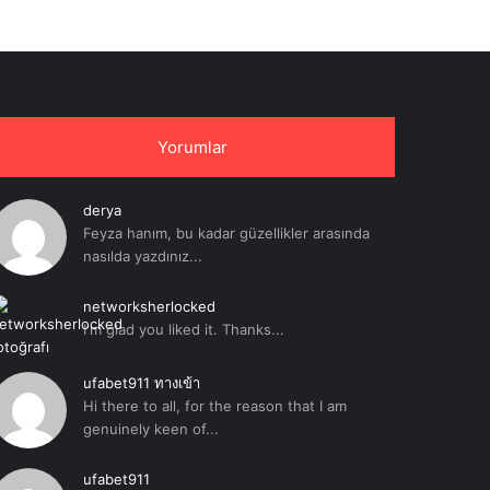
Yorumlar
derya
Feyza hanım, bu kadar güzellikler arasında
nasılda yazdınız...
networksherlocked
I'm glad you liked it. Thanks...
ufabet911 ทางเข้า
Hi there to all, for the reason that I am
genuinely keen of...
ufabet911