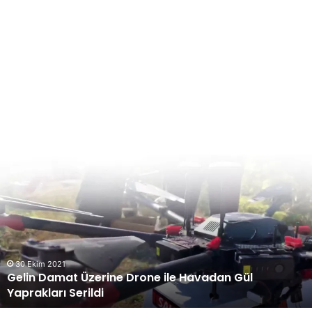
Gelin
Damat
Üzerine
Drone
ile
Havadan
Gül
Yaprakları
30 Ekim 2021
Gelin Damat Üzerine Drone ile Havadan Gül
Serildi
Yaprakları Serildi