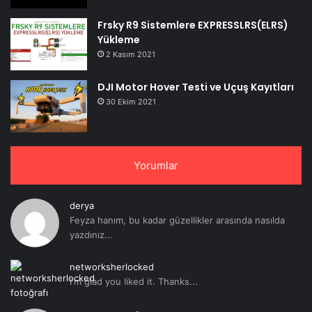
Frsky R9 Sistemlere EXPRESSLRS(ELRS)
Yükleme
2 Kasım 2021
DJI Motor Hover Testi ve Uçuş Kayıtları
30 Ekim 2021
Yorumlar
derya
Feyza hanım, bu kadar güzellikler arasında nasılda
yazdınız...
networksherlocked
I'm glad you liked it. Thanks...